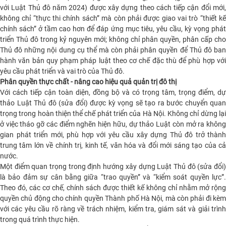
với Luật Thủ đô năm 2024) được xây dựng theo cách tiếp cận đổi mới,
không chỉ “thực thi chính sách” mà còn phải được giao vai trò “thiết kế
chính sách” ở tầm cao hơn để đáp ứng mục tiêu, yêu cầu, kỳ vọng phát
triển Thủ đô trong kỷ nguyên mới; không chỉ phân quyền, phân cấp cho
Thủ đô những nội dung cụ thể mà còn phải phân quyền để Thủ đô ban
hành văn bản quy phạm pháp luật theo cơ chế đặc thù để phù hợp với
yêu cầu phát triển và vai trò của Thủ đô.
Phân quyền thực chất -
nâng cao hiệu quả quản trị đô thị
Với cách tiếp cận toàn diện, đồng bộ và có trọng tâm, trọng điểm, dự
thảo Luật Thủ đô (sửa đổi) được kỳ vọng sẽ tạo ra bước chuyển quan
trọng trong hoàn thiện thể chế phát triển của Hà Nội. Không chỉ dừng lại
ở việc tháo gỡ các điểm nghẽn hiện hữu, dự thảo Luật còn mở ra không
gian phát triển mới, phù hợp với yêu cầu xây dựng Thủ đô trở thành
trung tâm lớn về chính trị, kinh tế, văn hóa và đổi mới sáng tạo của cả
nước.
Một điểm quan trọng trong định hướng xây dựng Luật Thủ đô (sửa đổi)
là bảo đảm sự cân bằng giữa “trao quyền” và “kiểm soát quyền lực”.
Theo đó, các cơ chế, chính sách được thiết kế không chỉ nhằm mở rộng
quyền chủ động cho chính quyền Thành phố Hà Nội, mà còn phải đi kèm
với các yêu cầu rõ ràng về trách nhiệm, kiểm tra, giám sát và giải trình
trong quá trình thực hiện.