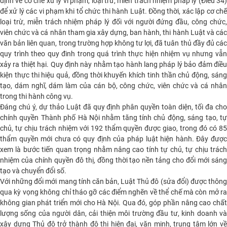
định về cơ chế xử lý vi phạm, loại trừ, miễn trách nhiệm pháp lý (Điều 34)
để xử lý các vi phạm khi tổ chức thi hành Luật. Đồng thời, xác lập cơ chế
loại trừ, miễn trách nhiệm pháp lý đối với người đứng đầu, công chức,
viên chức và cá nhân tham gia xây dựng, ban hành, thi hành Luật và các
văn bản liên quan, trong trường hợp không tư lợi, đã tuân thủ đầy đủ các
quy trình theo quy đinh trong quá trình thực hiện nhiệm vụ nhưng vẫn
xảy ra thiệt hại. Quy định này nhằm tạo hành lang pháp lý bảo đảm điều
kiện thực thi hiệu quả, đồng thời khuyến khích tinh thần chủ động, sáng
tạo, dám nghĩ, dám làm của cán bộ, công chức, viên chức và cá nhân
trong thi hành công vụ.
Đáng chú ý, dự thảo Luật đã quy định phân quyền toàn diện, tối đa cho
chính quyền Thành phố Hà Nội nhằm tăng tính chủ động, sáng tạo, tự
chủ, tự chịu trách nhiệm với 192 thẩm quyền được giao, trong đó có 85
thẩm quyền mới chưa có quy định của pháp luật hiện hành. Đây được
xem là bước tiến quan trọng nhằm nâng cao tính tự chủ, tự chịu trách
nhiệm của chính quyền đô thị, đồng thời tạo nền tảng cho đổi mới sáng
tạo và chuyển đổi số.
Với những đổi mới mang tính căn bản, Luật Thủ đô (sửa đổi) được thông
qua kỳ vọng không chỉ tháo gỡ các điểm nghẽn về thể chế mà còn mở ra
không gian phát triển mới cho Hà Nội. Qua đó, góp phần nâng cao chất
lượng sống của người dân, cải thiện môi trường đầu tư, kinh doanh và
xây dựng Thủ đô trở thành đô thị hiện đại, văn minh, trung tâm lớn về