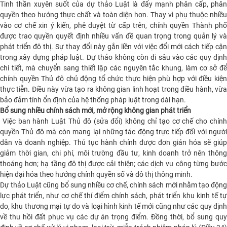
Tinh thần xuyên suốt của dự thảo Luật là đẩy mạnh phân cấp, phân
quyền theo hướng thực chất và toàn diện hơn. Thay vì phụ thuộc nhiều
vào cơ chế xin ý kiến, phê duyệt từ cấp trên, chính quyền Thành phố
được trao quyền quyết định nhiều vấn đề quan trọng trong quản lý và
phát triển đô thị. Sự thay đổi này gắn liền với việc đổi mới cách tiếp cận
trong xây dựng pháp luật. Dự thảo không còn đi sâu vào các quy định
chi tiết, mà chuyển sang thiết lập các nguyên tắc khung, làm cơ sở để
chính quyền Thủ đô chủ động tổ chức thực hiện phù hợp với điều kiện
thực tiễn. Điều này vừa tạo ra không gian linh hoạt trong điều hành, vừa
bảo đảm tính ổn định của hệ thống pháp luật trong dài hạn.
Bổ sung nhiều chính sách mới, mở rộng không gian phát triển
Việc ban hành Luật Thủ đô (sửa đổi) không chỉ tạo cơ chế cho chính
quyền Thủ đô mà còn mang lại những tác động trực tiếp đối với người
dân và doanh nghiệp. Thủ tục hành chính được đơn giản hóa sẽ giúp
giảm thời gian, chi phí, môi trường đầu tư, kinh doanh trở nên thông
thoáng hơn; hạ tầng đô thị được cải thiện; các dịch vụ công từng bước
hiện đại hóa theo hướng chính quyền số và đô thị thông minh.
Dự thảo Luật cũng bổ sung nhiều cơ chế, chính sách mới nhằm tạo động
lực phát triển, như cơ chế thí điểm chính sách, phát triển khu kinh tế tự
do, khu thương mại tự do và loại hình kinh tế mới cũng như các quy định
về thu hồi đất phục vụ các dự án trọng điểm. Đồng thời, bổ sung quy