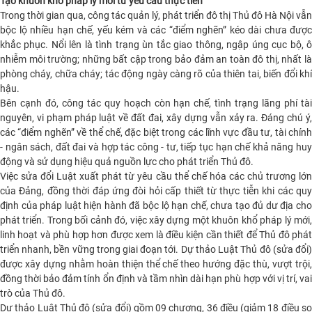
Tạo khuôn khổ pháp lý mới từ yêu cầu thực tiễn
Trong thời gian qua, công tác quản lý, phát triển đô thị Thủ đô Hà Nội vẫn
bộc lộ nhiều hạn chế, yếu kém và các “điểm nghẽn” kéo dài chưa được
khắc phục. Nổi lên là tình trạng ùn tắc giao thông, ngập úng cục bộ, ô
nhiễm môi trường; những bất cập trong bảo đảm an toàn đô thị, nhất là
phòng cháy, chữa cháy; tác động ngày càng rõ của thiên tai, biến đổi khí
hậu.
Bên cạnh đó, công tác quy hoạch còn hạn chế, tình trạng lãng phí tài
nguyên, vi phạm pháp luật về đất đai, xây dựng vẫn xảy ra. Đáng chú ý,
các “điểm nghẽn” về thể chế, đặc biệt trong các lĩnh vực đầu tư, tài chính
- ngân sách, đất đai và hợp tác công - tư, tiếp tục hạn chế khả năng huy
động và sử dụng hiệu quả nguồn lực cho phát triển Thủ đô.
Việc sửa đổi Luật xuất phát từ yêu cầu thể chế hóa các chủ trương lớn
của Đảng, đồng thời đáp ứng đòi hỏi cấp thiết từ thực tiễn khi các quy
định của pháp luật hiện hành đã bộc lộ hạn chế, chưa tạo đủ dư địa cho
phát triển. Trong bối cảnh đó, việc xây dựng một khuôn khổ pháp lý mới,
linh hoạt và phù hợp hơn được xem là điều kiện cần thiết để Thủ đô phát
triển nhanh, bền vững trong giai đoạn tới. Dự thảo Luật Thủ đô (sửa đổi)
được xây dựng nhằm hoàn thiện thể chế theo hướng đặc thù, vượt trội,
đồng thời bảo đảm tính ổn định và tầm nhìn dài hạn phù hợp với vị trí, vai
trò của Thủ đô.
Dự thảo Luật Thủ đô (sửa đổi) gồm 09 chương, 36 điều (giảm 18 điều so